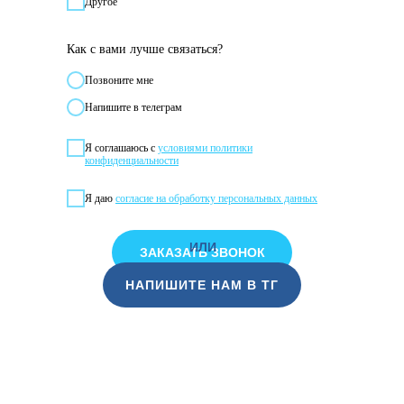
Другое
Как с вами лучше связаться?
Позвонитe мне
Напишите в телеграм
Я соглашаюсь с
условиями политики
конфиденциальности
Я даю
согласие на обработку персональных данных
ИЛИ
ЗАКАЗАТЬ ЗВОНОК
НАПИШИТЕ НАМ В ТГ