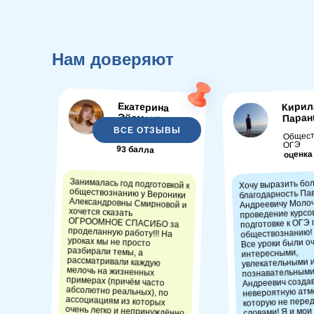
Нам доверяют
Кирил
Екатерина
Паран
Эйсмонт
ВСЕ ОТЗЫВЫ
Общест
Обществознание
ОГЭ
93 балла
оценка
Занималась год подготовкой к
обществознанию у Вероники
Александровны Смирновой и
хочется сказать
ОГРООМНОЕ СПАСИБО за
проделанную работу!!! На
уроках мы не просто
разбирали темы, а
рассматривали каждую
мелочь на жизненных
примерах (причём часто
абсолютно реальных), по
ассоциациям из которых
очень легко и непринуждённо
Хочу выразить бо
благодарность Па
Андреевичу Молоч
проведение курсо
подготовке к ОГЭ 
обществознанию!
Все уроки были о
интересными,
увлекательными 
познавательными
Андреевич созда
невероятную атм
которую не пере
словами! Я и мои