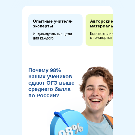
Опытные учителя-
Авторские
эксперты
материалы
Конспекты и чек-листы
Индивидуальные цели
от экспертов
для каждого
Почему 98%
наших учеников
сдают ОГЭ выше
среднего балла
по России?