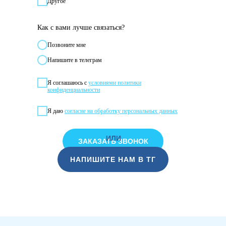
Другое
Как с вами лучше связаться?
Позвонитe мне
Напишите в телеграм
Я соглашаюсь с
условиями политики
конфиденциальности
Я даю
согласие на обработку персональных данных
ИЛИ
ЗАКАЗАТЬ ЗВОНОК
НАПИШИТЕ НАМ В ТГ