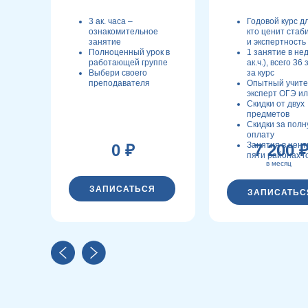
3 ак. часа –
Годовой курс дл
ознакомительное
кто ценит стаб
занятие
и экспертность
Полноценный урок в
1 занятие в не
работающей группе
ак.ч.), всего 36
Выбери своего
за курс
преподавателя
Опытный учите
эксперт ОГЭ и
Скидки от двух
предметов
Скидки за пол
оплату
Занятия в цент
0 ₽
7 200 
пяти районах г
в месяц
ЗАПИСАТЬСЯ
ЗАПИСАТЬС