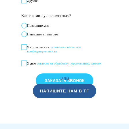
Другое
Как с вами лучше связаться?
Позвонитe мне
Напишите в телеграм
Я соглашаюсь с
условиями политики
конфиденциальности
Я даю
согласие на обработку персональных данных
ИЛИ
ЗАКАЗАТЬ ЗВОНОК
НАПИШИТЕ НАМ В ТГ