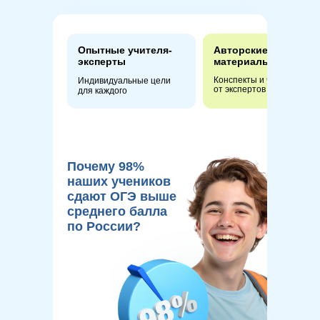
Опытные учителя-
Авторские
эксперты
материалы
Конспекты и чек-листы
Индивидуальные цели
от экспертов
для каждого
Почему 98%
наших учеников
сдают ОГЭ выше
среднего балла
по России?