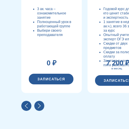
3 ак. часа –
Годовой курс дл
ознакомительное
кто ценит стаб
занятие
и экспертность
Полноценный урок в
1 занятие в не
работающей группе
ак.ч.), всего 36
Выбери своего
за курс
преподавателя
Опытный учите
эксперт ОГЭ и
Скидки от двух
предметов
Скидки за пол
оплату
Занятия в цент
0 ₽
7 200 
пяти районах г
в месяц
ЗАПИСАТЬСЯ
ЗАПИСАТЬС