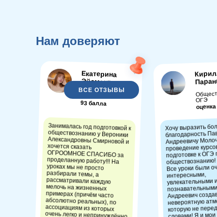
Нам доверяют
Кирил
Екатерина
Паран
Эйсмонт
ВСЕ ОТЗЫВЫ
Общест
Обществознание
ОГЭ
93 балла
оценка
Занималась год подготовкой к
обществознанию у Вероники
Александровны Смирновой и
хочется сказать
ОГРООМНОЕ СПАСИБО за
проделанную работу!!! На
уроках мы не просто
разбирали темы, а
рассматривали каждую
мелочь на жизненных
примерах (причём часто
абсолютно реальных), по
ассоциациям из которых
очень легко и непринуждённо
Хочу выразить бо
благодарность Па
Андреевичу Молоч
проведение курсо
подготовке к ОГЭ 
обществознанию!
Все уроки были о
интересными,
увлекательными 
познавательными
Андреевич созда
невероятную атм
которую не пере
словами! Я и мои