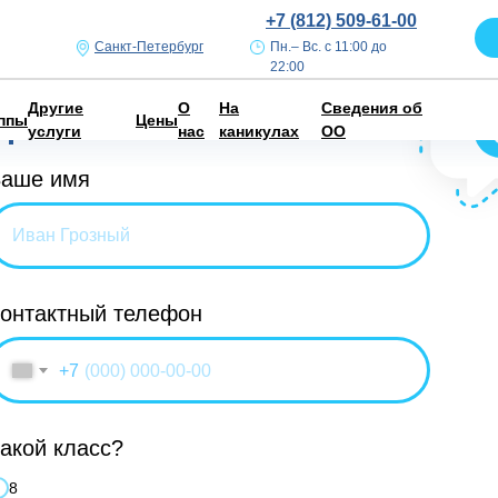
+7 (812) 509-61-00
Санкт-Петербург
Пн.– Вс. с 11:00 до
22:00
Закажите звонок
Другие
О
На
Сведения об
прямо сейчас
ппы
Цены
услуги
нас
каникулах
ОО
аше имя
онтактный телефон
+7
акой класс?
8