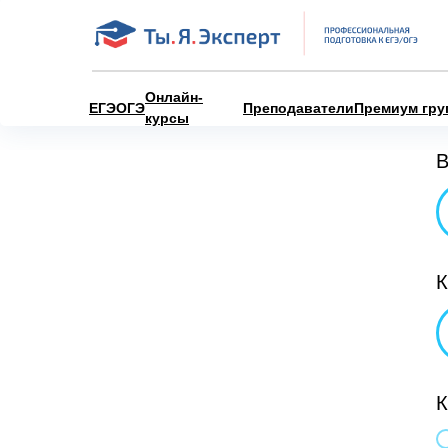
Онлайн-
ЕГЭ
ОГЭ
Преподаватели
Премиум гру
курсы
В
К
К