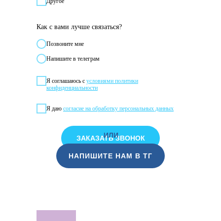
Другое
Как с вами лучше связаться?
Позвонитe мне
Напишите в телеграм
Я соглашаюсь с
условиями политики
конфиденциальности
Я даю
согласие на обработку персональных данных
ИЛИ
ЗАКАЗАТЬ ЗВОНОК
НАПИШИТЕ НАМ В ТГ