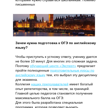
которыми нужно справиться школьникам. Помимо
письменных
Зачем нужна подготовка к ОГЭ по английскому
языку?
Чтобы приступить к устному ответу, ученику дается
не более 10 минут. Для многих это сложная задача.
Поэтому
обучающий центр «Эксперт»
предлагает
пройти полноценные
подготовительные курсы по
английскому языку
тем, кто выбрал эту дисциплину
для экзамена.
Коллегия
наших преподавателей
имеет богатый
опыт репетиторства, в том числе, за границей.
Главной целью педагогов становится получение
максимального балла на ОГЭ.
Для этого была разработана специальная
программа, которая позволяет выучить