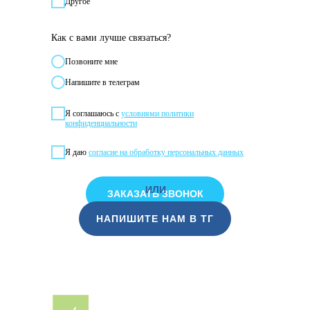
Другое
Как с вами лучше связаться?
Позвонитe мне
Напишите в телеграм
Я соглашаюсь с
условиями политики
конфиденциальности
Я даю
согласие на обработку персональных данных
ИЛИ
ЗАКАЗАТЬ ЗВОНОК
НАПИШИТЕ НАМ В ТГ