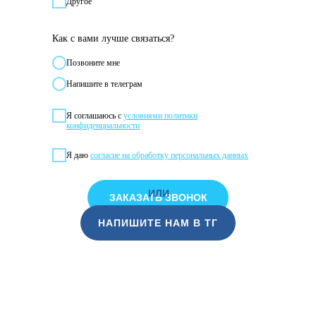
Другое
Как с вами лучше связаться?
Позвонитe мне
Напишите в телеграм
Я соглашаюсь с
условиями политики
конфиденциальности
Я даю
согласие на обработку персональных данных
ИЛИ
ЗАКАЗАТЬ ЗВОНОК
НАПИШИТЕ НАМ В ТГ