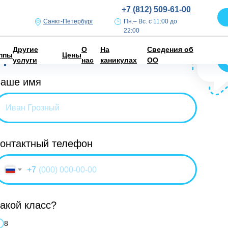
+7 (812) 509-61-00
Санкт-Петербург
Пн.– Вс. с 11:00 до
22:00
Закажите звонок
Другие
О
На
Сведения об
прямо сейчас
ппы
Цены
услуги
нас
каникулах
ОО
аше имя
онтактный телефон
+7
акой класс?
8