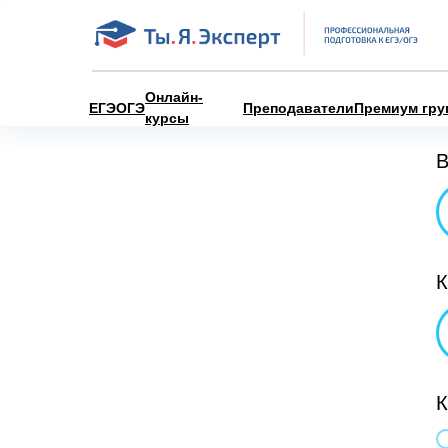
Онлайн-
ЕГЭ
ОГЭ
Преподаватели
Премиум гру
курсы
В
К
К