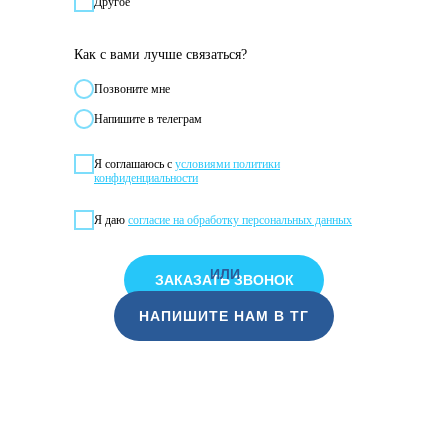
Другое
Как с вами лучше связаться?
Позвонитe мне
Напишите в телеграм
Я соглашаюсь с
условиями политики
конфиденциальности
Я даю
согласие на обработку персональных данных
ИЛИ
ЗАКАЗАТЬ ЗВОНОК
НАПИШИТЕ НАМ В ТГ