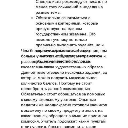
Специалисты рекомендуют писать не
менее трех сочинений в неделю на
разные темы.
Обязательно ознакомиться с
основными критериями, которые
присутствуют на едином
государственном экзамене. Это
поможет ученику не только
правильно выполнять задания, но и
верно оформлять их. Тогда у
Чем более начитанным является ученик, тем
комиссии не будет причин снижать
больше у него шансов написать грамотное и
общее количество баллов за
развернутое сочинение. То же самое
экзамен.
касается анализа художественных образов.
Данной теме отведено несколько заданий, за
которые можно получить максимальное
количество баллов. Поэтому не стоит
пренебрегать данной возможностью.
Обязательно стоит обращаться за помощью
к своему школьному учителю. Опытные
педагоги же неоднократно готовили учеников
к экзамену по своему предмету и знают, на
какие нюансы обращает внимание приемная
комиссия. Учитель подскажет, каким пунктам
стоит уделить больше времени, а также