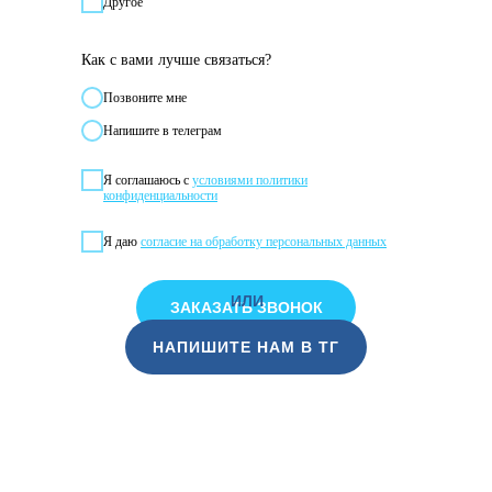
Другое
Как с вами лучше связаться?
Позвонитe мне
Напишите в телеграм
Я соглашаюсь с
условиями политики
конфиденциальности
Я даю
согласие на обработку персональных данных
ИЛИ
ЗАКАЗАТЬ ЗВОНОК
НАПИШИТЕ НАМ В ТГ