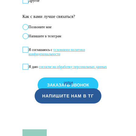
Другое
Как с вами лучше связаться?
Позвонитe мне
Напишите в телеграм
Я соглашаюсь с
условиями политики
конфиденциальности
Я даю
согласие на обработку персональных данных
ИЛИ
ЗАКАЗАТЬ ЗВОНОК
НАПИШИТЕ НАМ В ТГ