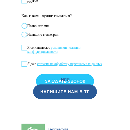
Другое
Как с вами лучше связаться?
Позвонитe мне
Напишите в телеграм
Я соглашаюсь с
условиями политики
конфиденциальности
Я даю
согласие на обработку персональных данных
ИЛИ
ЗАКАЗАТЬ ЗВОНОК
НАПИШИТЕ НАМ В ТГ
География