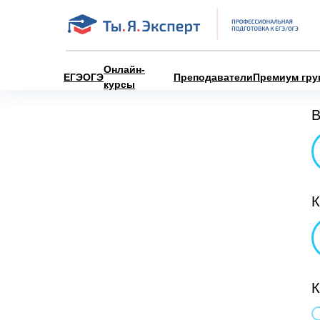
Онлайн-
ЕГЭ
ОГЭ
Преподаватели
Премиум гру
курсы
В
К
К