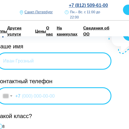
+7 (812) 509-61-00
Санкт-Петербург
Пн.– Вс. с 11:00 до
22:00
Закажите звонок
Другие
О
На
Сведения об
прямо сейчас
ппы
Цены
услуги
нас
каникулах
ОО
аше имя
онтактный телефон
+7
акой класс?
8