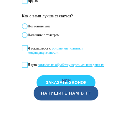
Другое
Как с вами лучше связаться?
Позвонитe мне
Напишите в телеграм
Я соглашаюсь с
условиями политики
конфиденциальности
Я даю
согласие на обработку персональных данных
ИЛИ
ЗАКАЗАТЬ ЗВОНОК
НАПИШИТЕ НАМ В ТГ